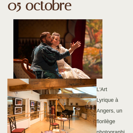
05 octobre
L'Art
Lyrique à
Angers, un
florilège
photographi