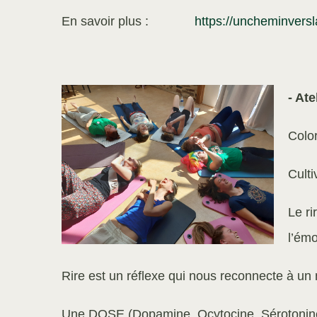
En savoir plus :
https://uncheminversla
- Ate
Color
Culti
Le ri
l’émo
Rire est un réflexe qui nous reconnecte à un 
Une DOSE (Dopamine, Ocytocine, Sérot