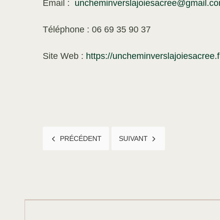
Email :
uncheminverslajoiesacree@gmail.c
Téléphone : 06 69 35 90 37
Site Web :
https://uncheminverslajoiesacree.f
ARTICLE PRÉCÉDENT : SHAKTI DANCE® - LE YOGA
ARTICLE SUIVANT : ARCIA H
PRÉCÉDENT
SUIVANT